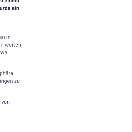
ch einem
urde ein
en in
em weiten
zwei
sphäre
ungen zu
 von