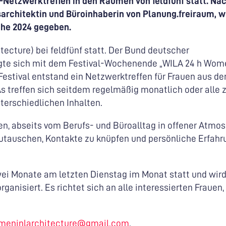
A-Netzwerktreffen in den Räumen von feldfünf statt. Na
sarchitektin und Büroinhaberin von Planung.freiraum, w
che 2024 gegeben.
tecture) bei feldfünf statt. Der Bund deutscher
ligte sich mit dem Festival-Wochenende „WILA 24 h Wom
estival entstand ein Netzwerktreffen für Frauen aus d
As treffen sich seitdem regelmäßig monatlich oder alle 
terschiedlichen Inhalten.
n, abseits vom Berufs- und Büroalltag in offener Atmo
auschen, Kontakte zu knüpfen und persönliche Erfahr
wei Monate am letzten Dienstag im Monat statt und wird
anisiert. Es richtet sich an alle interessierten Frauen,
meninlarchitecture@gmail.com
.