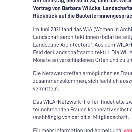
Am Dienstag, den 30.01.24, fand das WIL
Vortrag von Barbara Willcke, Landschaft
Rückblick auf die Bauleiter:innengesprä
Im Juni 2021 fand das WIA (Women in Archi
Landschaftsarchitekt:innen (bdla) betei
Landscape Architecture“. Aus dem WILA-F
Feld der Landschaftsarchitektur. Die WIL
Monate an verschiedenen Orten und zu un
Die Netzwerktreffen ermöglichen es Fraue
zusammenzukommen, sich fachlich auszut
vermitteln.
Das WILA-Netzwerk-Treffen findet alle z
teilnehmenden Frauen kooperativ selbst org
unabhängig von der bdla-Mitgliedschaft.
Für mehr Information und Anmeldung:
wo