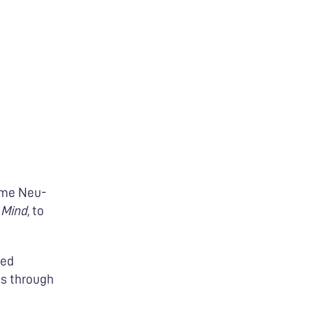
aume Neu-
Mind,
to
ied
ss through