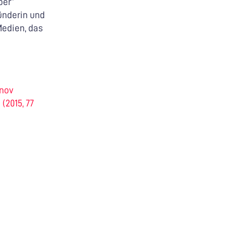
per“
ünderin und
Medien, das
anov
(2015, 77