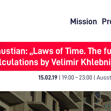
Mission
Pr
ustian: „Laws of Time. The f
lculations by Velimir Khlebn
15.02.19
|
19:00
–
23:00
|
Ausst