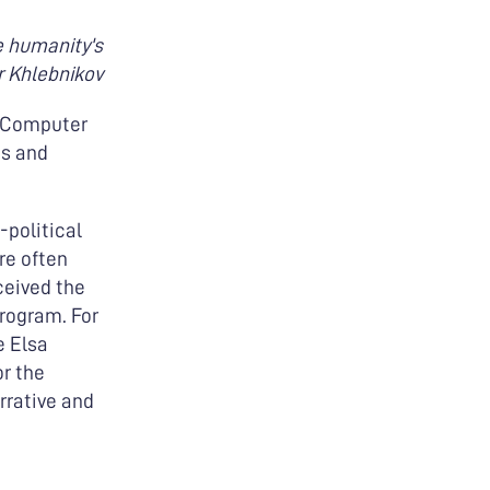
e humanity's
ir Khlebnikov
d Computer
us and
-political
re often
ceived the
program. For
e Elsa
r the
rrative and