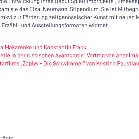
 die Entwicklung ihres Debüt Spielfilmprojekts „Timekee
kam sie das Elsa-Neumann-Stipendium. Sie ist Mitbegr
(mkv) zur Förderung zeitgenössischer Kunst mit neuen 
n Erzähl- und Ausstellungsformaten widmet.
a Makarenko und Konstantin Frank
tie in der russischen Avantgarde“ Vortrag von Anar Im
rfilms „Zaplyv – Die Schwimmer“ von Kristina Paustian 
12—8pm