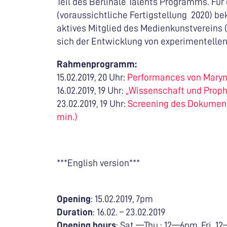
Teil des Berlinale Talents Programms. Für
(voraussichtliche Fertigstellung
2020) be
aktives Mitglied des Medienkunstvereins 
sich der Entwicklung von experimentelle
Rahmenprogramm:
15.02.2019, 20 Uhr:
Performances von Maryn
16.02.2019, 19 Uhr:
„Wissenschaft und Prophe
23.02.2019, 19 Uhr:
Screening des Dokumenta
min.)
***English version***
Opening
: 15.02.2019, 7pm
Duration
: 16.02. – 23.02.2019
Opening hours
: Sat.—Thu.: 12—6pm, Fri. 