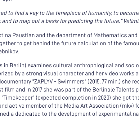
ted to find a key to the timepiece of humanity, to becom
 and to map out a basis
for predicting the future.“ Velim
 Kristina Paustian and the department of Mathematics an
ogether to get behind the future calculation of the famo
ebnikov.
es in Berlin) examines cultural anthropological and socio
erized by a strong visual character and her video works a
 documentary "ZAPLYV - Swimmers" (2015, 77 min.) she re
film and in 2017 she was part of the Berlinale Talents 
m "Timekeeper" (expected completion in 2020) she got th
nd active member of the Media Art Association (mkv) fo
media dedicated to the development of experimental na