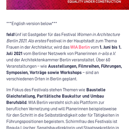
***English version below***
feld
fünf ist Gastgeber für das Festival
Women in Architecture
Berlin 2021. Als erstes
Festival in der Hauptstadt zum Thema
Frauen in der Architektur, wird das
WIA Berlin
vom
1. Juni bis 1.
Juli 2021
vom Berliner Netzwerk von Planerinnen
n-ails e.V.
und der Architektenkammer Berlin veranstaltet. Über 60
Veranstaltungen – wie
Ausstellungen, Filmreihen, Führungen,
Symposien, Vorträge sowie Workshops
– sind an
verschiedenen Orten in Berlin geplant.
Im Fokus des Festivals stehen Themen wie
Baustelle
Gleichstellung, Paritätische Baukultur und Umbau
Berufsbild
. WIA Berlin versteht sich als Plattform zur
beruflichen Vernetzung und will Planerinnen beispielsweise
für den Schritt in die Selbstständigkeit oder für Tätigkeiten in
Führungspositionen begeistern. Schirmfrau des Festivals ist
Regula Lüscher, Senatsbaudirektorin und Staatssekretärin in