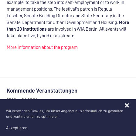
example, to take the step into self-employment or to work in
management positions. The festival's patron is Regula
Lüscher, Senate Building Director and State Secretary in the
Senate Department for Urban Development and Housing.
More
than 20 institutions
are involved in WIA Berlin. All events will
take place live, hybrid or as stream.
More information about the program
Kommende Veranstaltungen
17.08. – 04.09.26
Ausstellung | Veranstaltung | feldfünf-Event
Wir verwenden Cookies, um unser Angebot nutzerfreundlich zu gestalten
Sommerakademie zum SEZ Berlin
und kontinuierlich zu optimieren.
Akzeptieren