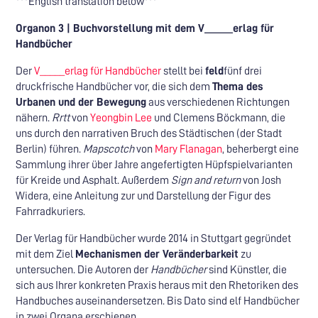
***English translation below***
Organon 3 | Buchvorstellung mit dem V_____erlag für
Handbücher
Der
V_____erlag für Handbücher
stellt bei
feld
fünf drei
druckfrische Handbücher vor, die sich dem
Thema des
Urbanen und der Bewegung
aus verschiedenen Richtungen
nähern.
Rrtt
von
Yeongbin Lee
und Clemens Böckmann, die
uns durch den narrativen Bruch des Städtischen (der Stadt
Berlin) führen.
Mapscotch
von
Mary Flanagan
, beherbergt eine
Sammlung ihrer über Jahre angefertigten Hüpfspielvarianten
für Kreide und Asphalt. Außerdem
Sign and return
von Josh
Widera, eine Anleitung zur und Darstellung der Figur des
Fahrradkuriers.
Der Verlag für Handbücher wurde 2014 in Stuttgart gegründet
mit dem Ziel
Mechanismen der Veränderbarkeit
zu
untersuchen. Die Autoren der
Handbücher
sind Künstler, die
sich aus Ihrer konkreten Praxis heraus mit den Rhetoriken des
Handbuches auseinandersetzen. Bis Dato sind elf Handbücher
in zwei Organa erschienen.