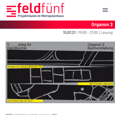
Organon 3
15.07.21
|
19:00
–
21:00
|
Lesung