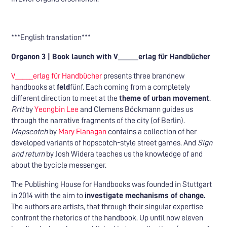
***English translation***
Organon 3 | Book launch with V_____erlag für Handbücher
V_____erlag für Handbücher
presents three brandnew
handbooks at
feld
fünf. Each coming from a completely
different direction to meet at the
theme of urban movement
.
Rrtt
by
Yeongbin Lee
and Clemens Böckmann guides us
through the narrative fragments of the city (of Berlin).
Mapscotch
by
Mary Flanagan
contains a collection of her
developed variants of hopscotch-style street games. And
Sign
and return
by Josh Widera teaches us the knowledge of and
about the bycicle messenger.
The Publishing House for Handbooks was founded in Stuttgart
in 2014 with the aim to
investigate mechanisms of change.
The authors are artists, that through their singular expertise
confront the rhetorics of the handbook. Up until now eleven