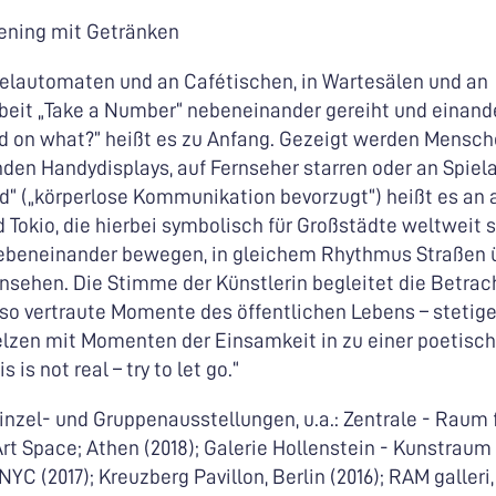
ning mit Getränken
ielautomaten und an Cafétischen, in Wartesälen und an
beit „Take a Number“ nebeneinander gereiht und einand
d on what?” heißt es zu Anfang. Gezeigt werden Menschen
nden Handydisplays, auf Fernseher starren oder an Spie
d“ („körperlose Kommunikation bevorzugt“) heißt es an 
 Tokio, die hierbei symbolisch für Großstädte weltweit s
beneinander bewegen, in gleichem Rhythmus Straßen 
ansehen. Die Stimme der Künstlerin begleitet die Betrac
o vertraute Momente des öffentlichen Lebens – stetig
zen mit Momenten der Einsamkeit in zu einer poetisch
is not real – try to let go.“
inzel- und Gruppenausstellungen, u.a.: Zentrale - Raum 
rt Space; Athen (2018); Galerie Hollenstein - Kunstraum
C (2017); Kreuzberg Pavillon, Berlin (2016); RAM galleri, 