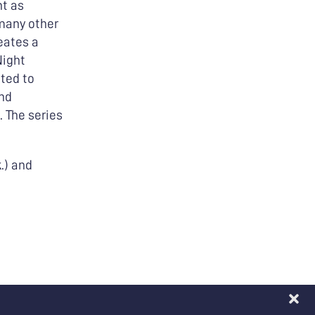
nt as
many other
reates a
Night
ated to
and
. The series
.) and