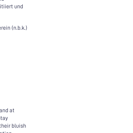
tiiert und
ein (n.b.k.)
 and at
Stay
heir bluish