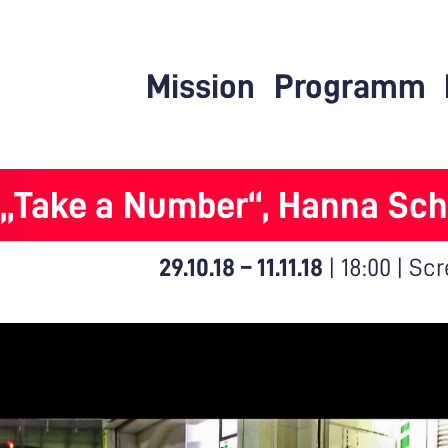
Mission
Programm
 „Take a Number“, Hanna Sch
29.10.18
–
11.11.18
|
18:00
|
Scr