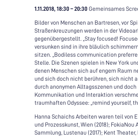
1.11.2018, 18:30 – 20:30
Gemeinsames Scree
Bilder von Menschen an Bartresen, vor Sp
Straßenkreuzungen werden in der Videoar
gegenübergestellt. „Stay focused! Focuse
versunken sind in ihre bläulich schimmer
sitzen. „Bodiless communication preferre
Stelle. Die Szenen spielen in New York und
denen Menschen sich auf engem Raum ne
und sich doch nicht berühren, sich nicht 
durch anonymen Alltagsszenen und doch s
Kommunikation und Interaktion verschmel
traumhaften Odyssee: „remind yourself, this 
Hanna Schaichs Arbeiten waren teil von E
und Prozesskunst, Wien (2018); FokiaNou A
Sammlung, Lustenau (2017); Kent Theater, NY