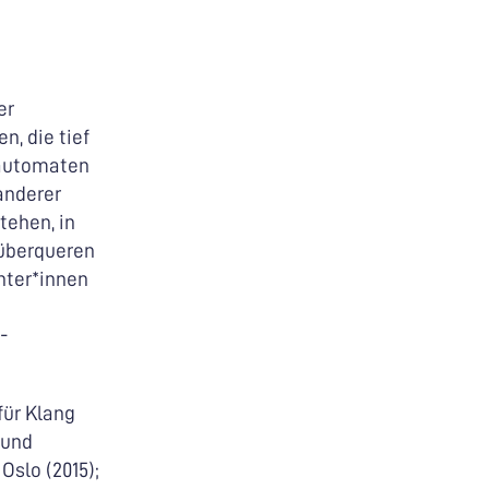
er
, die tief
lautomaten
anderer
tehen, in
überqueren
hter*innen
e
-
für Klang
 und
Oslo (2015);