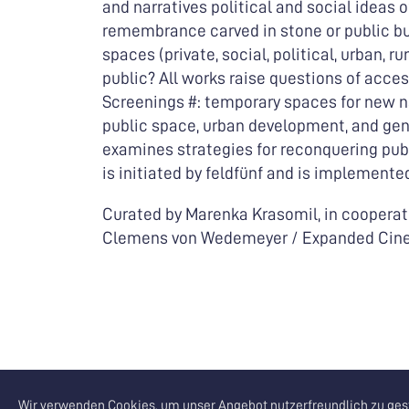
and narratives political and social ideas 
remembrance carved in stone or public bu
spaces (private, social, political, urban, r
public? All works raise questions of acces
Screenings #: temporary spaces for new na
public space, urban development, and gent
examines strategies for reconquering publ
is initiated by feldfünf and is implemente
Curated by Marenka Krasomil, in cooperati
Clemens von Wedemeyer / Expanded Cine
Wir verwenden Cookies, um unser Angebot nutzerfreundlich zu gest