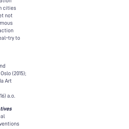
ation
n cities
et not
nymous
action
al–try to
d
und
Oslo (2015);
da Art
6) a.o.
tives
eal
rventions