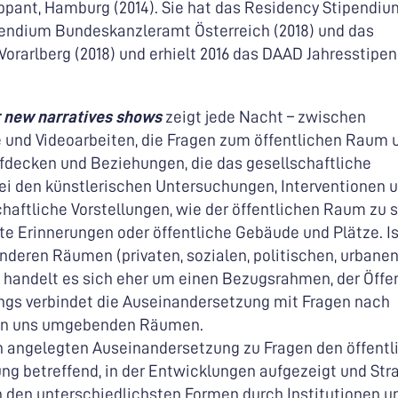
appant, Hamburg (2014). Sie hat das Residency Stipendiu
tipendium Bundeskanzleramt Österreich (2018) und das
orarlberg (2018) und erhielt 2016 das DAAD Jahresstipen
r new narratives shows
zeigt jede Nacht – zwischen
 und Videoarbeiten, die Fragen zum öffentlichen Raum 
fdecken und Beziehungen, die das gesellschaftliche
i den künstlerischen Untersuchungen, Interventionen 
chaftliche Vorstellungen, wie der öffentlichen Raum zu s
te Erinnerungen oder öffentliche Gebäude und Plätze. Is
nderen Räumen (privaten, sozialen, politischen, urbanen
er handelt es sich eher um einen Bezugsrahmen, der Öffe
nings verbindet die Auseinandersetzung mit Fragen nach
von uns umgebenden Räumen.
ich angelegten Auseinandersetzung zu Fragen den öffent
ng betreffend, in der Entwicklungen aufgezeigt und Str
 den unterschiedlichsten Formen durch Institutionen u