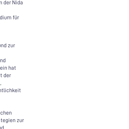
m der Nida
dium für
und zur
und
ein hat
t der
,
ntlichkeit
lichen
ategien zur
nd