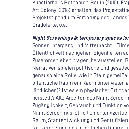
Künstlerhaus Bethanien, Berlin (2015); Fr
Art Colony (2018) erhalten, das Projekts
Projektstipendium Förderung des Landes V
Graduierte, u.a.
Night Screenings #: temporary spaces fo
Sonnenuntergang und Mitternacht – Filme
Öffentlichkeit nachgehen, Eigenheiten au
Zusammenleben prägen, herausstellen. Be
Narrativen spielen politische und gesells
genauso eine Rolle, wie in Stein gemeißel
öffentliche Raum ein Raum unter vielen a
ländlichen)? Ist es ein physischer Ort od
herstellt? Alle Arbeiten des Night Scree
Zugänglichkeit, Gebrauch und Funktion 
Night Screenings ist Teil einer langzeitl
Raum, Stadtentwicklung und Gentrifizieru
Rückeroberung des öffentlichen Raums in