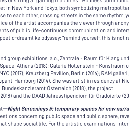
t TVs or sitting at gaming machines. “Bodiless communic
 set in New York and Tokyo, both symbolizing metropolita
e to each other, crossing streets in the same rhythm, y
 voice of the artist accompanies the viewer through ano
nts of public life–continuous communication and inter
etic-dreamlike odyssey: “remind yourself, this is not re
nd group exhibitions: a.o., Zentrale - Raum für Klang un
 Space; Athens (2018); Galerie Hollenstein - Kunstraum 
C (2017); Kreuzberg Pavillon, Berlin (2016); RAM galleri, 
ppant, Hamburg (2014). She was artist in residency at Ni
nd Bundeskanzleramt Österreich (2018), the project
2018) and the DAAD Jahresstipendium für Graduierte (201
ht—
Night Screenings #: temporary spaces for new narra
uestions concerning public space and public sphere, rev
at shape social life. For the artistic examinations, inte