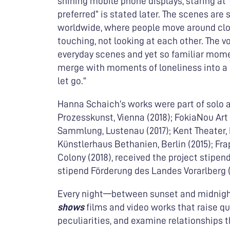
shining mobile phone displays, staring a
preferred” is stated later. The scenes are
worldwide, where people move around clos
touching, not looking at each other. The
everyday scenes and yet so familiar mome
merge with moments of loneliness into a po
let go.”
Hanna Schaich’s works were part of solo a
Prozesskunst, Vienna (2018); FokiaNou Art
Sammlung, Lustenau (2017); Kent Theater, NY
Künstlerhaus Bethanien, Berlin (2015); Fra
Colony (2018), received the project stipe
stipend Förderung des Landes Vorarlberg (
Every night—between sunset and midnig
shows
films and video works that raise q
peculiarities, and examine relationships th