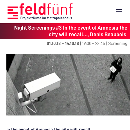
Night Screenings #3 In the event of Amnesia the
city will recall…, Denis Beaubois
01.10.18
–
14.10.18
|
19:30
–
23:45
|
Screening
In the event of Amnesia the city will recall…