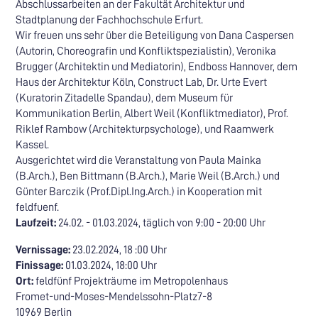
Abschlussarbeiten an der Fakultät Architektur und
Stadtplanung der Fachhochschule Erfurt.
Wir freuen uns sehr über die Beteiligung von Dana Caspersen
(Autorin, Choreografin und Konfliktspezialistin), Veronika
Brugger (Architektin und Mediatorin), Endboss Hannover, dem
Haus der Architektur Köln, Construct Lab, Dr. Urte Evert
(Kuratorin Zitadelle Spandau), dem Museum für
Kommunikation Berlin, Albert Weil (Konfliktmediator), Prof.
Riklef Rambow (Architekturpsychologe), und Raamwerk
Kassel.
Ausgerichtet wird die Veranstaltung von Paula Mainka
(B.Arch.), Ben Bittmann (B.Arch.), Marie Weil (B.Arch.) und
Günter Barczik (Prof.Dipl.Ing.Arch.) in Kooperation mit
feldfuenf.
Laufzeit:
24.02. - 01.03.2024, täglich von 9:00 - 20:00 Uhr
Vernissage:
23.02.2024, 18 :00 Uhr
Finissage:
01.03.2024, 18:00 Uhr
Ort:
feldfünf Projekträume im Metropolenhaus
Fromet-und-Moses-Mendelssohn-Platz7-8
10969 Berlin