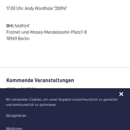
17:00 Uhr: Andy Wordhole "200%"
Ort:
feldfünf
Fromet-und-Moses-Mendelssohn-Platz7-8
10969 Berlin
Kommende Veranstaltungen
17.08. – 04.09.26
Ausstellung | Veranstaltung | feldfünf-Event
Wir verwenden Cookies, um unser Angebot nutzerfreundlich zu gestalten
Sommerakademie zum SEZ Berlin
und kontinuierlich zu optimieren.
Akzeptieren
Ablehnen