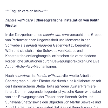
***English version below***
handle with care
| Choreografische Installation von Judith
Förster
In der Tanzperformance
handle with care
versucht eine Gruppe
von Performerinnen Ungewissheit und Momente in der
Schwebe als
default mode
der Gegenwart zu begreifen.
Während sie sich an der Schwelle von Kollaps und
Konstruktion entlanghangeln, erforschen sie verschiedene
körperliche Situationen durch Bewegungspraktiken und Live-
Action-Role-Play-Mechanismen.
Nach
showdown
ist
handle with care
die zweite Arbeit der
Choreographin Judith Förster, die durch eine Kollaboration mit
der Filmemacherin Stella Horta als Video-Avatar Premiere
feiert. Der ihm zugrunde liegende, physische Raum wird dabei
von den Bewegungen der Tänzerinnen Hannah Krebs und
Sunayana Shetty sowie den Objekten von Martin Sieweke und
André Uerba, Texten von Isabel Gatzke und Sounds von Fjóla