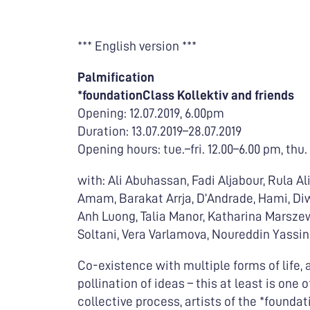
*** English version ***
Palmification
*foundationClass Kollektiv and friends
Opening: 12.07.2019, 6.00pm
Duration: 13.07.2019–28.07.2019
Opening hours: tue.–fri. 12.00–6.00 pm, thu
with: Ali Abuhassan, Fadi Aljabour, Rula Al
Amam, Barakat Arrja, D’Andrade, Hami, D
Anh Luong, Talia Manor, Katharina Marsze
Soltani, Vera Varlamova, Noureddin Yassi
Co-existence with multiple forms of life, a
pollination of ideas – this at least is one 
collective process, artists of the *founda