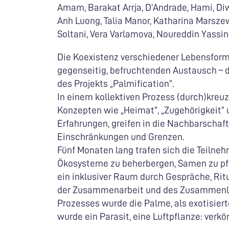
Amam, Barakat Arrja, D’Andrade, Hami, D
Anh Luong, Talia Manor, Katharina Marsze
Soltani, Vera Varlamova, Noureddin Yassi
Die Koexistenz verschiedener Lebensforme
gegenseitig, befruchtenden Austausch –
des Projekts „Palmification“.
In einem kollektiven Prozess (durch)kreu
Konzepten wie „Heimat“, „Zugehörigkeit“ 
Erfahrungen, greifen in die Nachbarschaf
Einschränkungen und Grenzen.
Fünf Monaten lang trafen sich die Teilne
Ökosysteme zu beherbergen, Samen zu pfl
ein inklusiver Raum durch Gespräche, Ri
der Zusammenarbeit und des Zusammenleb
Prozesses wurde die Palme, als exotisierte
wurde ein Parasit, eine Luftpflanze: verkö