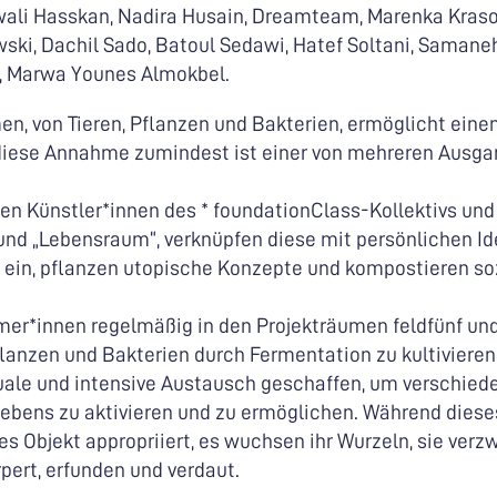
iwali Hasskan, Nadira Husain, Dreamteam, Marenka Kras
wski, Dachil Sado, Batoul Sedawi, Hatef Soltani, Samane
n, Marwa Younes Almokbel.
n, von Tieren, Pflanzen und Bakterien, ermöglicht eine
 diese Annahme zumindest ist einer von mehreren Ausg
zen Künstler*innen des * foundationClass-Kollektivs un
und „Lebensraum“, verknüpfen diese mit persönlichen I
t ein, pflanzen utopische Konzepte und kompostieren so
hmer*innen regelmäßig in den Projekträumen feldfünf u
anzen und Bakterien durch Fermentation zu kultivieren
tuale und intensive Austausch geschaffen, um verschie
ens zu aktivieren und zu ermöglichen. Während diese
s Objekt appropriiert, es wuchsen ihr Wurzeln, sie verzw
rpert, erfunden und verdaut.