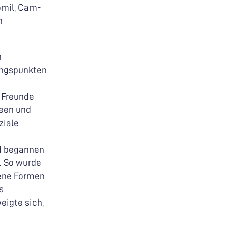
omil, Cam-
h
n
angspunkten
d Freunde
deen und
ziale
nd begannen
. So wurde
dene Formen
s
eigte sich,