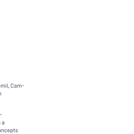
omil, Cam-
h
-
n a
concepts