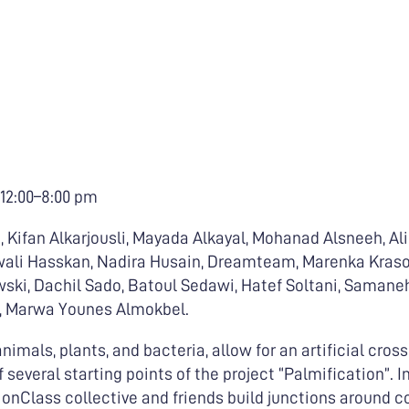
. 12:00–8:00 pm
i, Kifan Alkarjousli, Mayada Alkayal, Mohanad Alsneeh, Ali
iwali Hasskan, Nadira Husain, Dreamteam, Marenka Kras
wski, Dachil Sado, Batoul Sedawi, Hatef Soltani, Samane
n, Marwa Younes Almokbel.
nimals, plants, and bacteria, allow for an artificial cross
of several starting points of the project “Palmification”. I
tionClass collective and friends build junctions around 