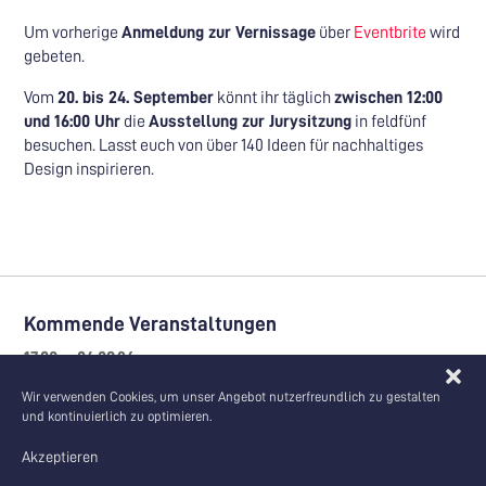
Um vorherige
Anmeldung zur Vernissage
über
Eventbrite
wird
gebeten.
Vom
20. bis 24. September
könnt ihr täglich
zwischen 12:00
und 16:00 Uhr
die
Ausstellung zur Jurysitzung
in feldfünf
besuchen. Lasst euch von über 140 Ideen für nachhaltiges
Design inspirieren.
Kommende Veranstaltungen
17.08. – 04.09.26
Ausstellung | Veranstaltung | feldfünf-Event
Wir verwenden Cookies, um unser Angebot nutzerfreundlich zu gestalten
Sommerakademie zum SEZ Berlin
und kontinuierlich zu optimieren.
Akzeptieren