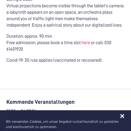
Virtual projections become visible through the tablet's camera:
a labyrinth appears on an open space, an orchestra plays
around you or traffic light men make themselves
independent. Enjoy a satirical story about our digitalized lives.
Duration: approx. 90 min
Free admission, please book a time slot
here
or call: 030
61401920
Covid-19: 2G rule applies (vaccinated or recovered).
Kommende Veranstaltungen
17.08. – 04.09.26
Ausstellung | Veranstaltung | feldfünf-Event
Wir verwenden Cookies, um unser Angebot nutzerfreundlich zu gestalten
Sommerakademie zum SEZ Berlin
und kontinuierlich zu optimieren.