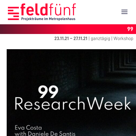
99
23.11.21
–
27.11.21
|
ganztägig
|
Workshop