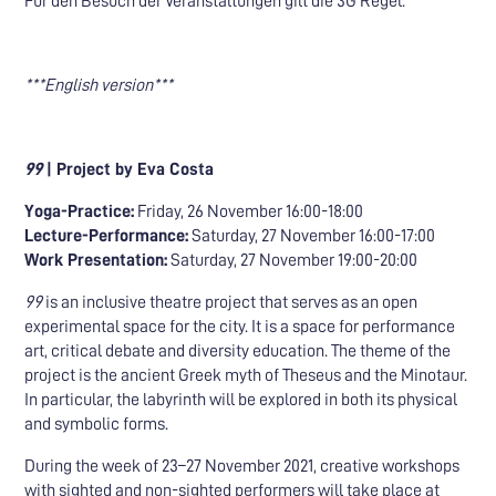
Für den Besuch der Veranstaltungen gilt die 3G Regel.
***English version***
99
| Project by Eva Costa
Yoga-Practice:
Friday, 26 November 16:00-18:00
Lecture-Performance:
Saturday, 27 November 16:00-17:00
Work Presentation:
Saturday, 27 November 19:00-20:00
99
is an inclusive theatre project that serves as an open
experimental space for the city. It is a space for performance
art, critical debate and diversity education. The theme of the
project is the ancient Greek myth of Theseus and the Minotaur.
In particular, the labyrinth will be explored in both its physical
and symbolic forms.
During the week of 23–27 November 2021, creative workshops
with sighted and non-sighted performers will take place at