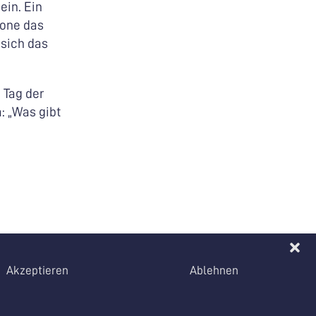
in. Ein
one das
 sich das
 Tag der
: „Was gibt
Akzeptieren
Ablehnen
EN