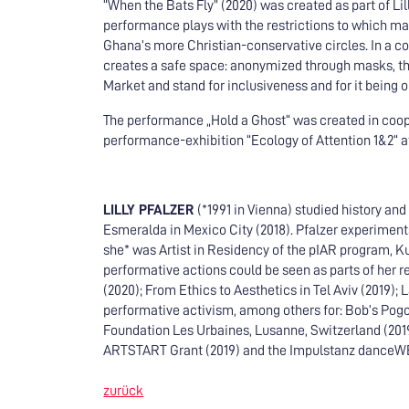
“When the Bats Fly” (2020) was created as part of Lil
performance plays with the restrictions to which 
Ghana’s more Christian-conservative circles. In a co
creates a safe space: anonymized through masks, th
Market and stand for inclusiveness and for it being o
The performance „Hold a Ghost“ was created in coop
performance-exhibition “Ecology of Attention 1&2“ a
LILLY PFALZER
(*1991 in Vienna) studied history and 
Esmeralda in Mexico City (2018). Pfalzer experiments
she* was Artist in Residency of the pIAR program, K
performative actions could be seen as parts of her 
(2020); From Ethics to Aesthetics in Tel Aviv (2019);
performative activism, among others for: Bob’s Pogo 
Foundation Les Urbaines, Lusanne, Switzerland (2019).
ARTSTART Grant (2019) and the Impulstanz danceWE
zurück