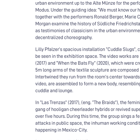
urban environment up to the Alte Münze for the per
Modus. Under the guiding idea: “We must know our hist
together with the performers Ronald Berger, Marie 
Morgan examine the history of Südliche Friedrichstadt
as testimonies of classicism in the urban environmen
decentralized choreography.
Lilly Pfalzer’s spacious installation “Cuddle Slugs”,
be seen in the exhibition space. The video works are
(2017) and “When the Bats Fly” (2020), which were cr
5m long arms of the textile sculpture are composed
Intertwined they run from the room’s center towards t
video, are assembled to form a new body, resembling sl
cuddle and lounge.
In “Las Trenzas” (2017), (eng. “The Braids”), the femi
gang of hooligan cheerleader hybrids or revived supe
over five hours. During this time, the group sings a f
attacks in public space, the inhuman working condi
happening in Mexico-City.