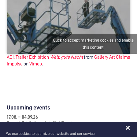
Click to accept marketing cookies and enable
this content
ACI: Trailer Exhibition
Welt, gute Nacht
from
Gallery Art Claims
Impulse
on
Vimeo
.
Upcoming events
17.08. – 04.09.26
Event | Exhibition | feldfünf Event
Sommerakademie zum SEZ Berlin
We use cookies to optimize our website and our service.